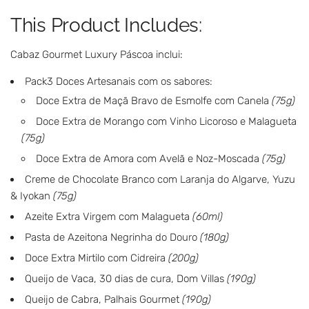
.
This Product Includes:
.
.
Cabaz Gourmet Luxury Páscoa inclui:
Pack3 Doces Artesanais com os sabores:
Doce Extra de Maçã Bravo de Esmolfe com Canela
(75g)
Doce Extra de Morango com Vinho Licoroso e Malagueta
(75g)
Doce Extra de Amora com Avelã e Noz-Moscada
(75g)
Creme de Chocolate Branco com Laranja do Algarve, Yuzu
& Iyokan
(75g)
Azeite Extra Virgem com Malagueta
(60ml)
Pasta de Azeitona Negrinha do Douro
(180g)
Doce Extra Mirtilo com Cidreira
(200g)
Queijo de Vaca, 30 dias de cura, Dom Villas
(190g)
Queijo de Cabra, Palhais Gourmet
(190g)