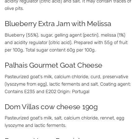
acidity regulator (citric acid) and salt. It may contain traces of
olive pits.
Blueberry Extra Jam with Melissa
Blueberry (55%), sugar, gelling agent (pectin), melissa (1%)
and acidity regulator (citric acid). Prepared with 55g of fruit
per 100g. Total sugar content 60g per 100g.
Palhais Gourmet Goat Cheese
Pasteurized goat's milk, calcium chloride, curd, preservative
(lysozyme from egg), lactic ferments and salt. Coating agent:
Contains E235 and E202 Origin: Portugal
Dom Villas cow cheese 190g
Pasteurized goat's milk, salt, calcium chloride, rennet, egg
lysozyme and lactic ferments.