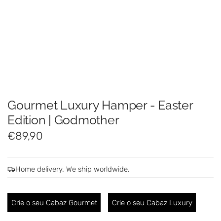
Gourmet Luxury Hamper - Easter
Edition | Godmother
R
€89,90
e
g
Home delivery. We ship worldwide.
u
l
Crie o seu Cabaz Gourmet
Crie o seu Cabaz Luxury