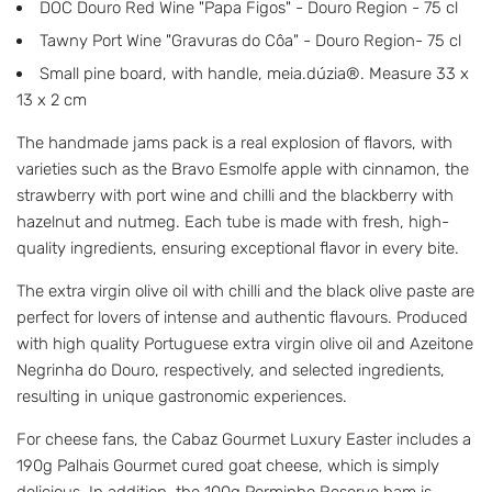
DOC Douro Red Wine "Papa Figos" - Douro Region - 75 cl
Tawny Port Wine "Gravuras do Côa" - Douro Region- 75 cl
Small pine board, with handle, meia.dúzia®. Measure 33 x
13 x 2 cm
The handmade jams pack is a real explosion of flavors, with
varieties such as the Bravo Esmolfe apple with cinnamon, the
strawberry with port wine and chilli and the blackberry with
hazelnut and nutmeg. Each tube is made with fresh, high-
quality ingredients, ensuring exceptional flavor in every bite.
The extra virgin olive oil with chilli and the black olive paste are
perfect for lovers of intense and authentic flavours. Produced
with high quality Portuguese extra virgin olive oil and Azeitone
Negrinha do Douro, respectively, and selected ingredients,
resulting in unique gastronomic experiences.
For cheese fans, the Cabaz Gourmet Luxury Easter includes a
190g Palhais Gourmet cured goat cheese, which is simply