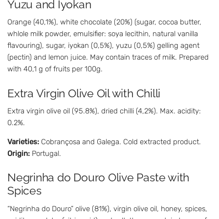
Yuzu and Iyokan
Orange (40,1%), white chocolate (20%) (sugar, cocoa butter,
whlole milk powder, emulsifier: soya lecithin, natural vanilla
flavouring), sugar, iyokan (0,5%), yuzu (0,5%) gelling agent
(pectin) and lemon juice. May contain traces of milk. Prepared
with 40,1 g of fruits per 100g.
Extra Virgin Olive Oil with Chilli
Extra virgin olive oil (95.8%), dried chilli (4,2%). Max. acidity:
0.2%.
Varieties:
Cobrançosa and Galega. Cold extracted product.
Origin:
Portugal.
Negrinha do Douro Olive Paste with
Spices
“Negrinha do Douro” olive (81%), virgin olive oil, honey, spices,