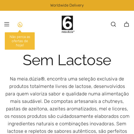
S
Worldwide Delivery
K
I
P
T
O
C
O
Sem Lactose
N
T
E
N
Na meia.dúzia
®
, encontra uma seleção exclusiva de
T
produtos totalmente livres de lactose, desenvolvidos
para quem valoriza sabor e qualidade numa alimentação
mais saudável. De compotas artesanais a chutneys,
pastas de azeitona, azeites aromatizados, mel e licores,
os nossos produtos são cuidadosamente elaborados com
ingredientes naturais e combinações inovadoras. Sem
lactose e repletos de sabores autênticos, são perfeitos