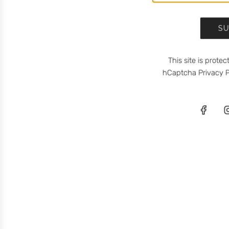
SU
This site is prot
hCaptcha
Privacy P