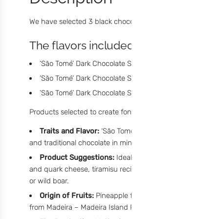
We have selected 3 black chocolate spreads from São Tomé
The flavors included in this pack are:
‘São Tomé’ Dark Chocolate Spread with Orange
‘São Tomé’ Dark Chocolate Spread with Blackberry, H
‘São Tomé’ Dark Chocolate Spread with Blueberry and P
Products selected to create fondue experiences of game me
Traits and Flavor:
‘São Tomé’ dark chocolate is bitter,
and traditional chocolate in mind.
Product Suggestions:
Ideal for spreading cookies and
and quark cheese, tiramisu recipes. As a topping and filli
or wild boar.
Origin of Fruits:
Pineapple from Azores – São Miguel Is
from Madeira – Madeira Island Portugal, Organic Blueberri