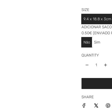
a
SIZE
r
p
9.4 x 18.8 x 3cm
ADICIONAR SACO 
r
0.50€ (ENVIADO
i
Não
Sim
c
e
QUANTITY
SHARE