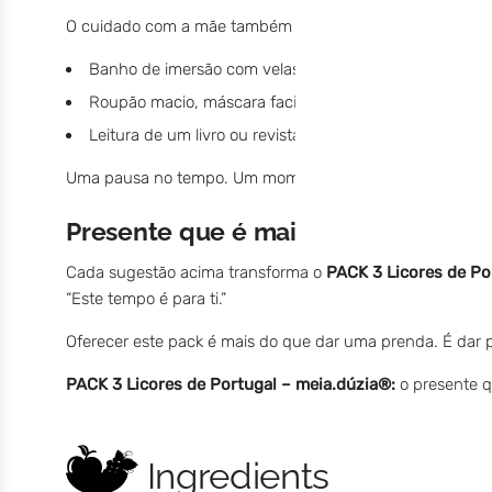
O cuidado com a mãe também pode ser mais do que sabor
Banho de imersão com velas e música relaxante.
Roupão macio, máscara facial e um cálice de Licor de
Leitura de um livro ou revista favorita enquanto sabore
Uma pausa no tempo. Um momento só dela. Porque mimar a
Presente que é mais do que um prod
Cada sugestão acima transforma o
PACK 3 Licores de Po
“Este tempo é para ti.”
Oferecer este pack é mais do que dar uma prenda. É dar 
PACK 3 Licores de Portugal – meia.dúzia®:
o presente q
Ingredients