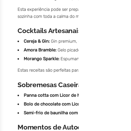
Esta experiência pode ser preparada como lanche de fim
sozinha com toda a calma do mundo.
Cocktails Artesanais – Para Mães q
Cereja & Gin:
Gin premium, gelo, água tónica e um toqu
Amora Bramble:
Gelo picado, gin, sumo de limão, Licor
Morango Sparkle:
Espumante bruto, Licor de Morango 
Estas receitas são perfeitas para um fim de semana rela
Sobremesas Caseiras com Toque de
Panna cotta com Licor de Morango:
Uma sobremesa cl
Bolo de chocolate com Licor de Amora:
Incorporar o 
Semi-frio de baunilha com Licor de Cereja:
Um toque 
Momentos de Autocuidado com Lico