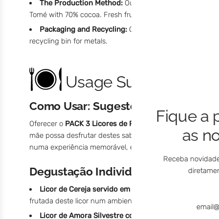
The Production Method:
Our chocolate spreads are pr
Tomé with 70% cocoa. Fresh fruits from various regions of
Packaging and Recycling:
Our packaging is made with
recycling bin for metals.
Usage Suggestions
Como Usar: Sugestões para Mimar 
Fique a 
Oferecer o
PACK 3 Licores de Portugal
é oferecer tempo d
as n
mãe possa desfrutar destes sabores de forma especial 
numa experiência memorável, envolvente e verdadeiramen
Receba novidade
Degustação Individual – Um Momen
diretamen
Licor de Cereja servido em copo de cristal:
Um moment
frutada deste licor num ambiente relaxante.
Licor de Amora Silvestre com chocolate negro:
Uma c