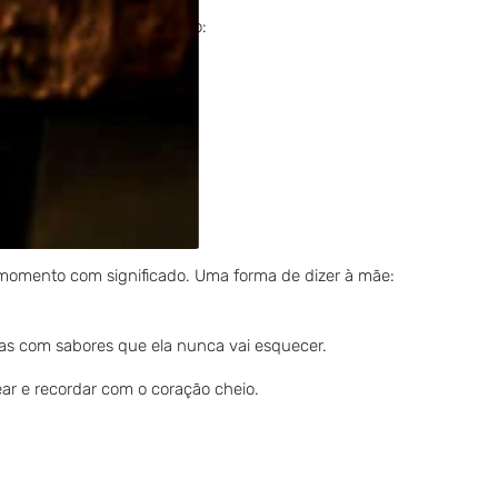
um momento de spa caseiro:
er e calma.
 momento com significado. Uma forma de dizer à mãe:
vas com sabores que ela nunca vai esquecer.
ar e recordar com o coração cheio.