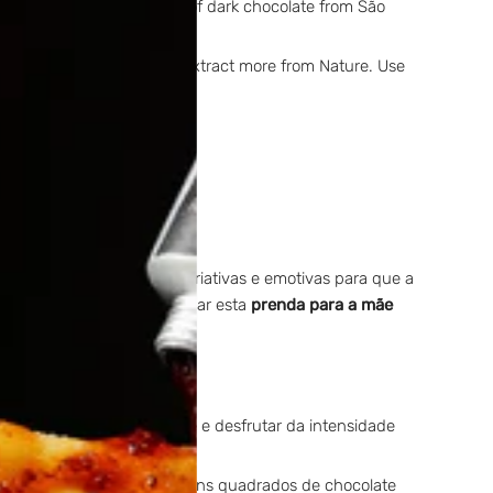
l jams, with the addition of dark chocolate from São
.
y and without having to extract more from Nature. Use
Aqui ficam várias ideias criativas e emotivas para que a
oi pensada para transformar esta
prenda para a mãe
-se de um pequeno cálice e desfrutar da intensidade
rastes. Basta colocar alguns quadrados de chocolate