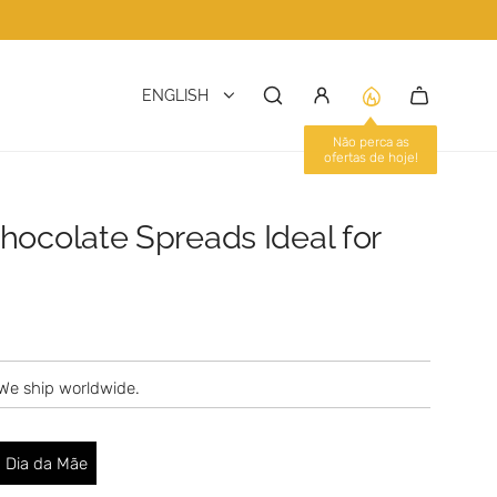
ENGLISH
hocolate Spreads Ideal for
We ship worldwide.
3 Dia da Mãe