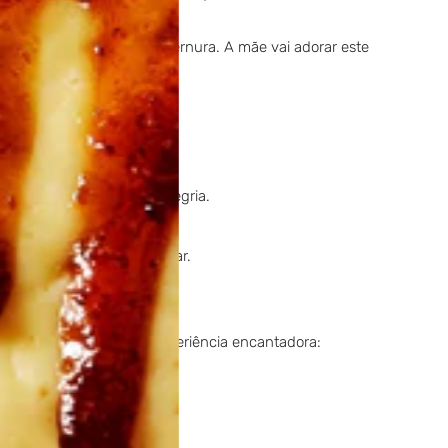
bremesa fresca e cheia de ternura. A mãe vai adorar este
e momento especial:
ara começar o dia com alegria.
nte da família.
urpreende qualquer paladar.
s meia.dúzia® é uma experiência encantadora: