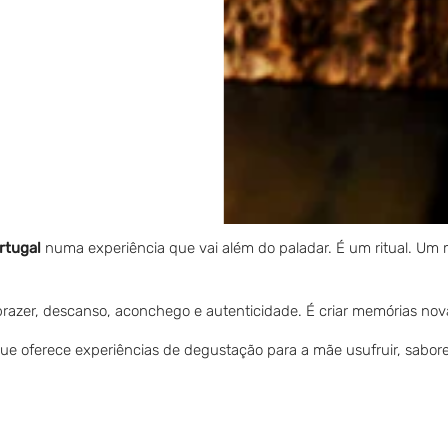
es: pode ser uma experiência sensorial completa. Sugestão para 
 Morango.
ia lentamente um dos licores.
 mãe é permitir que ela se cuide e recarregue energias com praz
uto — é um ritual de carinho
rtugal
numa experiência que vai além do paladar. É um ritual. Um
prazer, descanso, aconchego e autenticidade. É criar memórias no
ue oferece experiências de degustação para a mãe usufruir, sabore