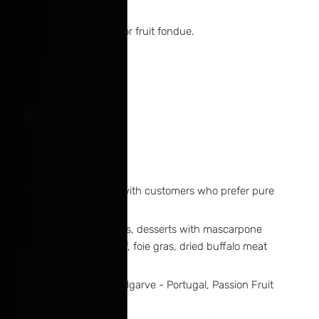
omic experience of meat or fruit fondue.
ny with fruit.
ue and intense flavor, made with customers who prefer pure
s filling for: macarons, cakes, desserts with mascarpone
 of game meats, duck, beef, foie gras, dried buffalo meat
, Orange from Algarve – Algarve - Portugal, Passion Fruit