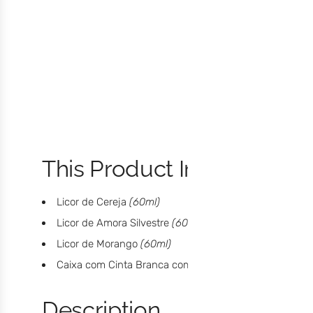
This Product Includes:
Licor de Cereja
(60ml)
Licor de Amora Silvestre
(60ml)
Licor de Morango
(60ml)
Caixa com Cinta Branca com padrão floral Laranja
Description