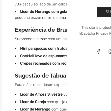
70% cacau ao lado de um cálice deste licor — o resultado é
Licor de Morango com gelado de nata ou iogurte gre
SU
pequeno prazer no fim de uma refeição ou numa tarde so
This site is prot
Experiência de Brunch – Mimar a M
hCaptcha
Privacy P
Surpreender a mãe com um brunch caseiro é uma das forma
Mini panquecas com frutos vermelhos frescos e um 
Cocktail leve de espumante com Licor de Cereja
— um
Crepes recheados com requeijão e um toque de Lico
Sugestão de Tábua de Degustação –
Para mães que adoram experimentar novos sabores e har
Licor de Amora Silvestre
com queijo de cabra curado
Licor de Cereja
com queijo de ovelha amanteigado e
D
Licor de Morango
com queijo fresco e
Doce de Moran