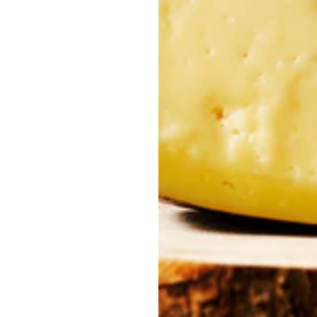
 de tarde ou como sobremesa elegante. Ideal para surpreender a 
ue Gostam de Criar
e de Licor de Cereja. Decoração com cerejas frescas.
 de Amora Silvestre e um toque de hortelã. Um cocktail fresco e sof
e framboesas frescas. Um brinde doce e elegante.
xante ou para oferecer à mãe um momento divertido de experimenta
 Licor
ássica com um topping vibrante que acrescenta elegância e sabo
licor na massa para um aroma frutado e intenso. Ideal para aniversár
sofisticado numa sobremesa fresca e cremosa.
r – Uma Experiência Só para Ela