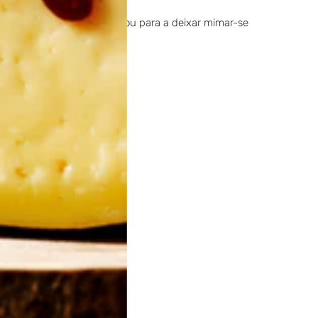
mãe num momento especial ou para a deixar mimar-se
isticado.
ção na cozinha.
r.
ios ou jantares em família.